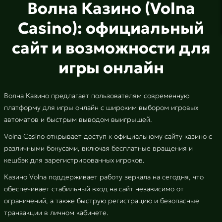
Волна Казино (Volna
Casino): официальный
сайт и возможности для
игры онлайн
Волна Казино предлагает пользователям современную
платформу для игры онлайн с широким выбором игровых
автоматов и быстрым выводом выигрышей.
Volna Casino открывает доступ к официальному сайту казино с
различными бонусами, включая бесплатные вращения и
кешбэк для зарегистрированных игроков.
Казино Volna поддерживает работу зеркала на сегодня, что
обеспечивает стабильный вход на сайт независимо от
ограничений, а также быструю регистрацию и безопасные
транзакции в личном кабинете.