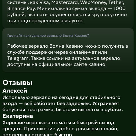
системы, как Visa, Mastercard, WebMoney, Tether,
Binance Pay. Минимальная сумма вывода — 1000
рублей; выплаты осуществляются круглосуточно
при подтвержденном аккаунте.
Где найти актуальное зеркало Волна Казино?
Рабочее зеркало Волна Казино можно получить в
службе поддержки через онлайн-чат или
Telegram. Также ссылки на актуальное зеркало
доступны на официальном сайте казино.
Отзывы
Алексей
Использую зеркало на сегодня для стабильного
входа — всё работает без задержек. Устраивает
бонусная программа, быстрые выплаты в рублях.
Екатерина
Хорошие игровые автоматы и быстрый вывод
средств. Приложение удобно для игры онлайн,
поддержка отвечает быстро.