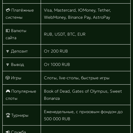
💳 Платёжные
Visa, Mastercard, ЮMoney, Tether,
системы
WebMoney, Binance Pay, AstroPay
💵 Валюты
RUB, USDT, BTC, EUR
сайта
🔽 Депозит
От 200 RUB
🔽 Вывод
От 1000 RUB
🎲 Игры
Слоты, live-столы, быстрые игры
🎮 Популярные
Book of Dead, Gates of Olympus, Sweet
слоты
Bonanza
Еженедельные, с призовым фондом до
🏆 Турниры
500 000 RUB
📢 Служба