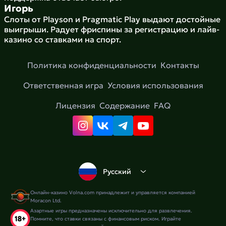
Игорь
Слоты от Playson и Pragmatic Play выдают достойные
выигрыши. Радует фриспины за регистрацию и лайв-
казино со ставками на спорт.
Политика конфиденциальности
Контакты
Ответственная игра
Условия использования
Лицензия
Содержание
FAQ
Русский
Онлайн-казино Volna.com принадлежит и управляется компанией
Moracon Ltd.
Азартные игры предназначены исключительно для развлечения.
Помните, что ставки связаны с финансовым риском. Играйте