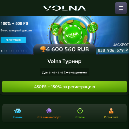
6 600 560 RUB
Volna Турнир
Дата начала
Еженедельно
450FS + 150% за регистрацию
Слоты
Ставки на спорт
Столы
Игры Live